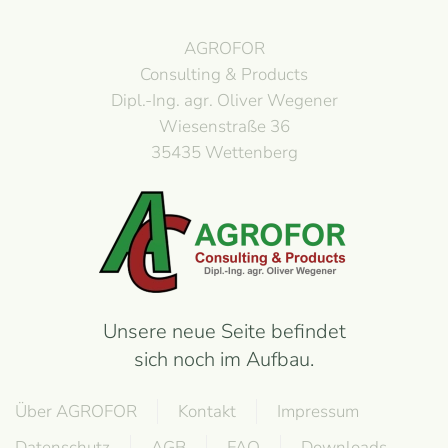
AGROFOR
Consulting & Products
Dipl.-Ing. agr. Oliver Wegener
Wiesenstraße 36
35435 Wettenberg
Unsere neue Seite befindet
sich noch im Aufbau.
Über AGROFOR
Kontakt
Impressum
Datenschutz
AGB
FAQ
Downloads