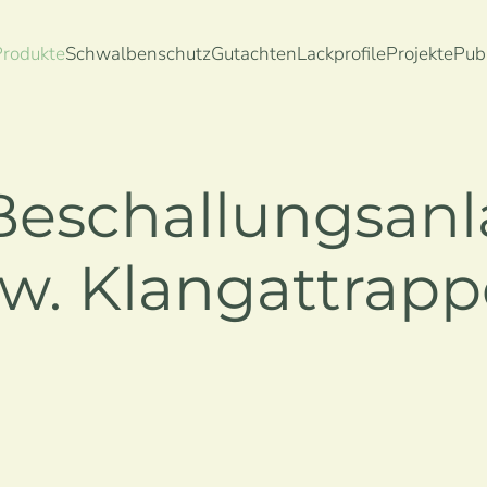
Produkte
Schwalbenschutz
Gutachten
Lackprofile
Projekte
Pub
Beschallungsan
w. Klangattrap