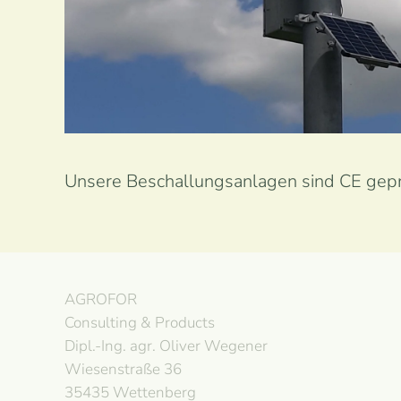
Ansehen
Unsere Beschallungsanlagen sind CE gepr
AGROFOR
Consulting & Products
Dipl.-Ing. agr. Oliver Wegener
Wiesenstraße 36
35435 Wettenberg