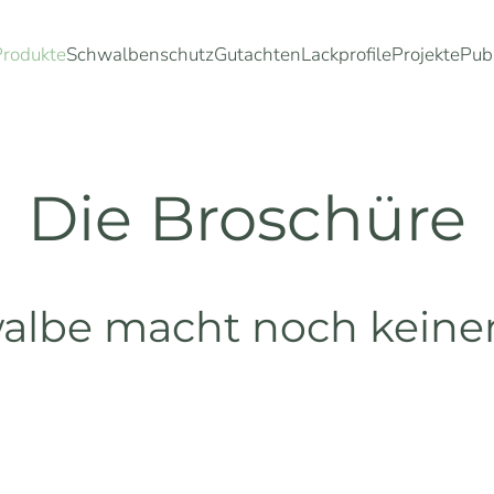
Produkte
Schwalbenschutz
Gutachten
Lackprofile
Projekte
Pub
Die Broschüre
walbe macht noch kein